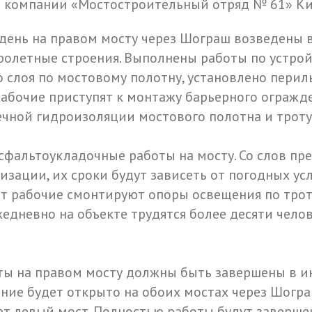
а компании «Мостостроительный отряд № 61» Ки
день на правом мосту через Шограш возведены в
олетные строения. Выполнены работы по устрой
слоя по мостовому полотну, установлено перил
рабочие приступят к монтажу барьерного огражд
ечной гидроизоляции мостового полотна и троту
асфальтоукладочные работы на мосту. Со слов пр
зации, их сроки будут зависеть от погодных усл
т рабочие смонтируют опоры освещения по тро
едневно на объекте трудятся более десяти чело
ты на правом мосту должны быть завершены в ию
ние будет открыто на обоих мостах через Шогра
т левый мост. Полностью работы будут заверше