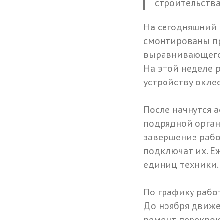
строительств
На сегодняшний 
смонтированы пр
выравнивающего 
На этой неделе 
устройству окле
После начнутся 
подрядной органи
завершение рабо
подключат их. Еж
единиц техники.
По графику рабо
До ноября движе
ремонт перекрою