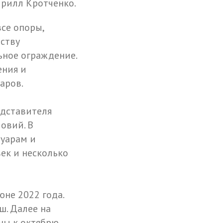
рилл Кротченко.
се опоры,
ству
ьное ограждение.
ения и
аров.
едставителя
овий. В
туарам и
век и несколько
не 2022 года.
ш. Далее на
ны к октябрю