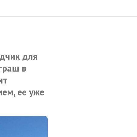
дчик для
граш в
ит
ем, ее уже