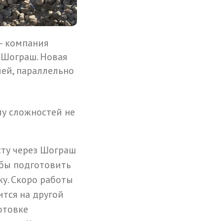
— компания
 Шограш. Новая
ей, параллельно
у сложностей не
сту через Шограш
обы подготовить
у. Скоро работы
ится на другой
отовке