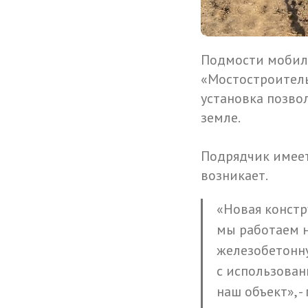
Подмости мобиль
«Мостостроитель
установка позво
земле.
Подрядчик имеет
возникает.
«Новая констр
мы работаем н
железобетонну
с использован
наш объект», 